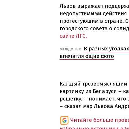
Львов выражает поддержк
недопустимыми действия
протестующим в стране. 
городского совета о сол
сайте ЛГС.
В разных уголка
МЕЖДУ ТЕМ
впечатляющие фото
Каждый трезвомыслящий ч
картинку из Беларуси – к
решетку,
понимает, что 
–
– сказал мэр Львова Андр
Читайте больше пров
избранные источники в G