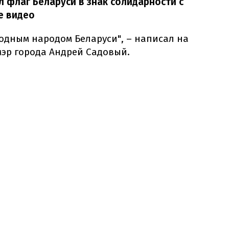
 флаг Беларуси в знак солидарности с
е видео
одным народом Беларуси", – написал на
мэр города Андрей Садовый.