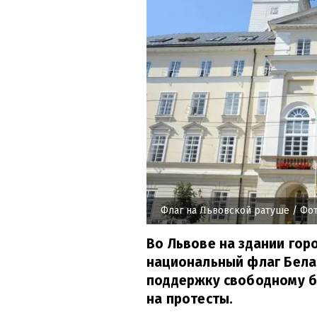
Флаг на Львовской ратуше
/ Фот
Во Львове на здании гор
национальный флаг Бела
поддержку свободному б
на протесты.