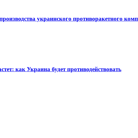
а производства украинского противоракетного ком
стет: как Украина будет противодействовать