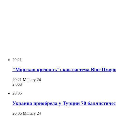
20:21
"Морская крепость": как система Blue Drago
20:21
Military 24
2 053
20:05
Украина приобрела у Турции 70 баллистич
20:05
Military 24