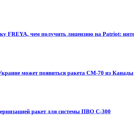
ку FREYA, чем получить лицензию на Patriot: ин
 Украине может появиться ракета CM-70 из Канады
ернизацией ракет для системы ПВО С-300