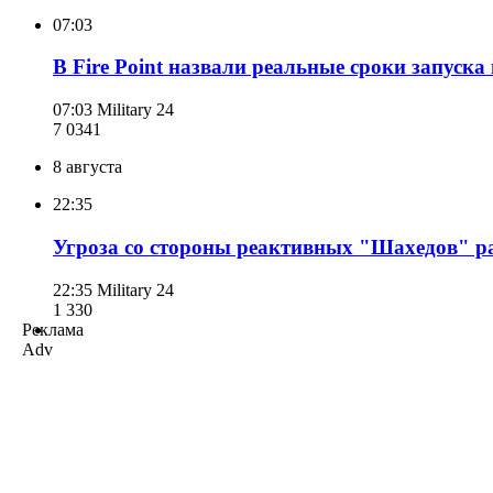
07:03
В Fire Point назвали реальные сроки запуск
07:03
Military 24
7 034
1
8 августа
22:35
Угроза со стороны реактивных "Шахедов" ра
22:35
Military 24
1 330
Реклама
Adv