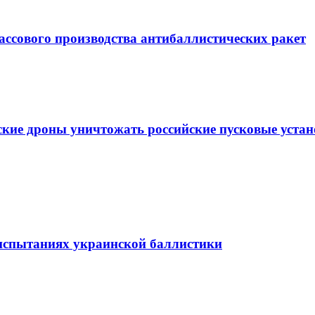
массового производства антибаллистических ракет
ские дроны уничтожать российские пусковые уста
б испытаниях украинской баллистики