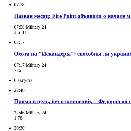
07:58
Назван месяц: Fire Point объявила о начале 
07:58
Military 24
3 611
1
07:17
Охота на "Искандеры": способны ли украин
07:17
Military 24
726
6 августа
22:46
Прямо в цель, без отклонений, – Федоров о
22:46
Military 24
1 784
20:30