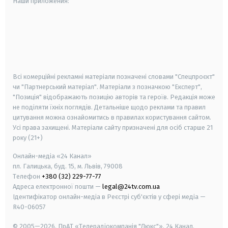
Наши приложения:
android
apple
smart tv
samsung smart tv
Всі комерційні рекламні матеріали позначені словами "Спецпроєкт"
чи "Партнерський матеріал". Матеріали з позначкою "Експерт",
"Позиція" відображають позицію авторів та героїв. Редакція може
не поділяти їхніх поглядів. Детальніше щодо реклами та правил
цитування можна ознайомитись в правилах користування сайтом.
Усі права захищені.
Матеріали сайту призначені для осіб старше
21
року (21+)
Онлайн-медіа «24 Канал»
пл. Галицька, буд. 15, м. Львів, 79008
Телефон
+380 (32) 229-77-77
Адреса електронної пошти —
legal@24tv.com.ua
Ідентифікатор онлайн-медіа в Реєстрі суб'єктів у сфері медіа —
R40-06057
© 2005—2026,
ПрАТ «Телерадіокомпанія "Люкс"», 24 Канал.