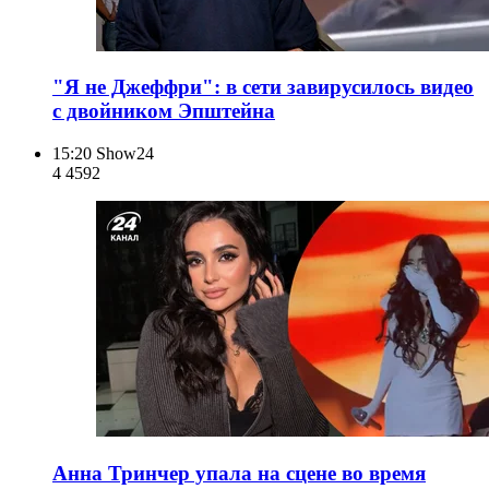
"Я не Джеффри": в сети завирусилось видео
с двойником Эпштейна
15:20
Show24
4 459
2
Анна Тринчер упала на сцене во время