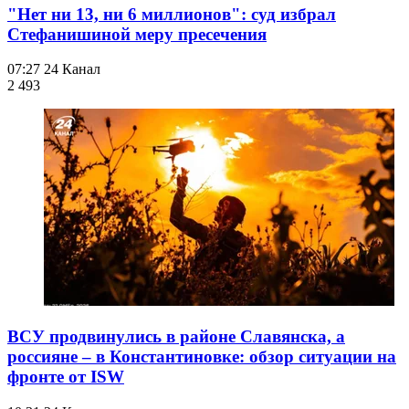
"Нет ни 13, ни 6 миллионов": суд избрал
Стефанишиной меру пресечения
07:27
24 Канал
2 493
ВСУ продвинулись в районе Славянска, а
россияне – в Константиновке: обзор ситуации на
фронте от ISW