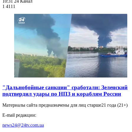
10:31
24 Канал
1 411
1
"Дальнобойные санкции" сработали: Зеленский
подтвердил удары по НПЗ и кораблям России
Материалы сайта предназначены для лиц старше
21 года (21+)
E-mail редакции:
news24@24tv.com.ua