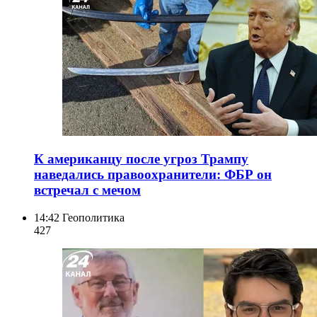
К американцу после угроз Трампу
наведались правоохранители: ФБР он
встречал с мечом
14:42
Геополитика
427