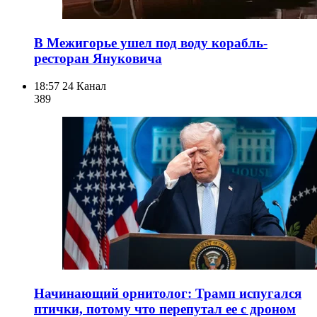
В Межигорье ушел под воду корабль-
ресторан Януковича
18:57
24 Канал
389
Начинающий орнитолог: Трамп испугался
птички, потому что перепутал ее с дроном