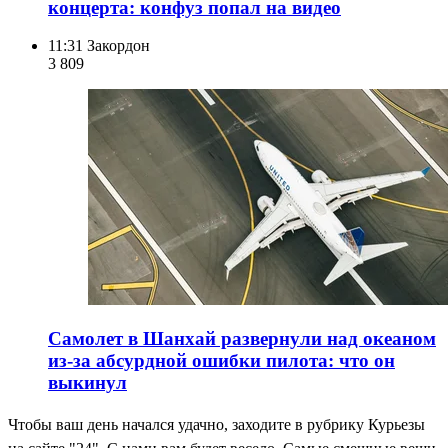
концерта: конфуз попал на видео
11:31
Закордон
3 809
Самолет в Шанхай развернули над океаном
из-за абсурдной ошибки пилота: что он
выкинул
Чтобы ваш день начался удачно, заходите в рубрику Курьезы