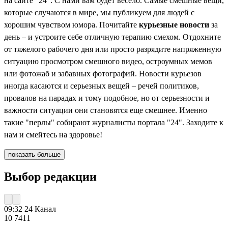
на сайте "24". С нами вам будет весело. Самые смешные вещи,
которые случаются в мире, мы публикуем для людей с
хорошим чувством юмора. Почитайте
курьезные новости
за
день – и устроите себе отличную терапию смехом. Отдохните
от тяжелого рабочего дня или просто разрядите напряженную
ситуацию просмотром смешного видео, остроумных мемов
или фотожаб и забавных фотографий. Новости курьезов
иногда касаются и серьезных вещей – речей политиков,
провалов на парадах и тому подобное, но от серьезности и
важности ситуации они становятся еще смешнее. Именно
такие "перлы" собирают журналисты портала "24". Заходите к
нам и смейтесь на здоровье!
показать больше
Выбор редакции
09:32
24 Канал
10 741
1