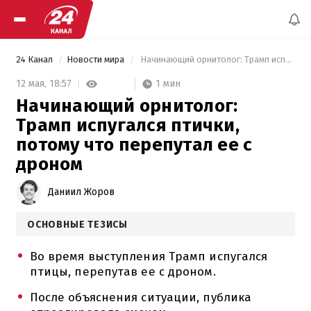
24 Канал
Новости мира
 Начинающий орнитолог: Трамп испугался птички, потому что перепутал ее с дроном 
1 мин
12 мая,
18:57
Начинающий орнитолог:
Трамп испугался птички,
потому что перепутал ее с
дроном
Даниил Жоров
ОСНОВНЫЕ ТЕЗИСЫ
Во время выступления Трамп испугался
птицы, перепутав ее с дроном.
После объяснения ситуации, публика