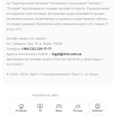
чи "Партнерський матеріал". Матеріали з позначкою "Експерт",
"Позиція" відображають позицію авторів та героїв. Редакція може
не поділяти їхніх поглядів. Детальніше щодо реклами та правил
цитування можна ознайомитись в правилах користування сайтом.
Усі права захищені.
Матеріали сайту призначені для осіб старше
21
року (21+)
Онлайн-медіа «24 Канал»
пл. Галицька, буд. 15, м. Львів, 79008
Телефон
+380 (32) 229-77-77
Адреса електронної пошти —
legal@24tv.com.ua
Ідентифікатор онлайн-медіа в Реєстрі суб'єктів у сфері медіа —
R40-06057
© 2005—2026,
ПрАТ «Телерадіокомпанія "Люкс"», 24 Канал.
Разработка сайта
-
24 Канал
TV
Игры
Погода
Кабинет