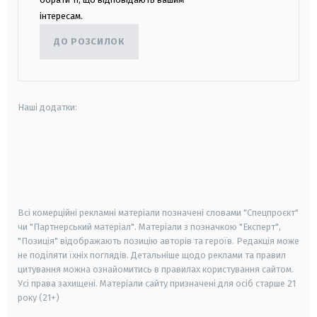
інтересам.
ДО РОЗСИЛОК
Наші додатки:
android
apple
smart tv
samsung smart tv
Всі комерційні рекламні матеріали позначені словами "Спецпроєкт"
чи "Партнерський матеріал". Матеріали з позначкою "Експерт",
"Позиція" відображають позицію авторів та героїв. Редакція може
не поділяти їхніх поглядів. Детальніше щодо реклами та правил
цитування можна ознайомитись в правилах користування сайтом.
Усі права захищені.
Матеріали сайту призначені для осіб старше
21
року (21+)