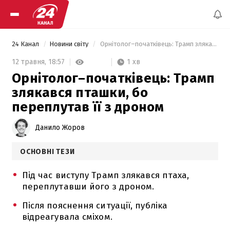
24 Канал
Новини світу
 Орнітолог–початківець: Трамп злякався пташки, бо переплутав її з дроном 
1 хв
12 травня,
18:57
Орнітолог–початківець: Трамп
злякався пташки, бо
переплутав її з дроном
Данило Жоров
ОСНОВНІ ТЕЗИ
Під час виступу Трамп злякався птаха,
переплутавши його з дроном.
Після пояснення ситуації, публіка
відреагувала сміхом.