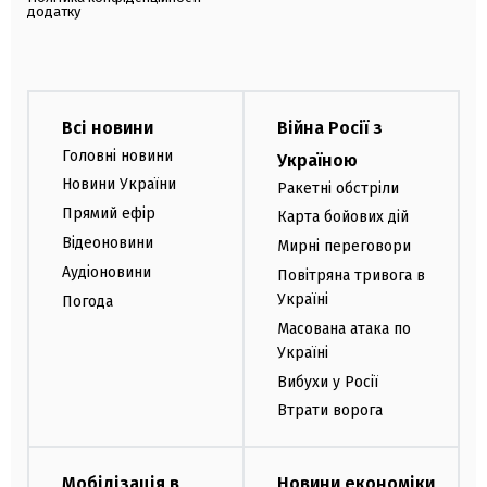
додатку
Всі новини
Війна Росії з
Головні новини
Україною
Новини України
Ракетні обстріли
Прямий ефір
Карта бойових дій
Відеоновини
Мирні переговори
Аудіоновини
Повітряна тривога в
Україні
Погода
Масована атака по
Україні
Вибухи у Росії
Втрати ворога
Мобілізація в
Новини економіки