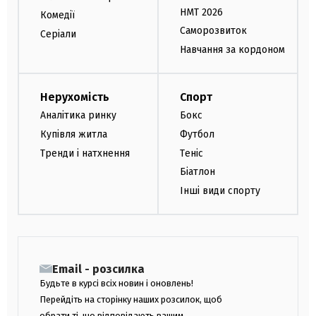
НМТ 2026
Комедії
Саморозвиток
Серіали
Навчання за кордоном
Нерухомість
Спорт
Аналітика ринку
Бокс
Купівля житла
Футбол
Тренди і натхнення
Теніс
Біатлон
Інші види спорту
Email - розсилка
Будьте в курсі всіх новин і оновлень!
Перейдіть на сторінку наших розсилок, щоб
обрати ті, що відповідають вашим