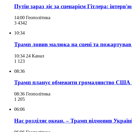
Путін зараз діє за сценарієм Гітлера: інтерв
14:00
Геополітика
3 434
2
10:34
Трамп ловив малюка на сцені та пожартував
10:34
24 Канал
1 123
08:36
Трамп планує обмежити громадянство США 
08:36
Геополітика
1 205
06:06
Нас розділяє океан, – Трамп відмовив Україні 