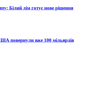
у: Білий дім готує нове рішення
США повернули вже 100 мільярдів