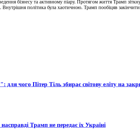
едення бізнесу та активному піару. Протягом життя Трамп зіткну
нутрішня політика була хаотичною. Трамп пообіцяв закінчити вій
: для чого Пітер Тіль збирає світову еліту на закри
насправді Трамп не передає їх Україні