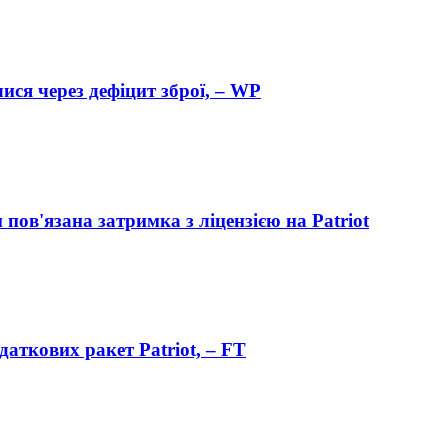
ися через дефіцит зброї, – WP
пов'язана затримка з ліцензією на Patriot
даткових ракет Patriot, – FT