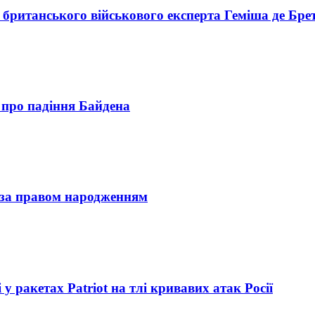
'ю британського військового експерта Геміша де Бр
 про падіння Байдена
за правом народженням
у ракетах Patriot на тлі кривавих атак Росії