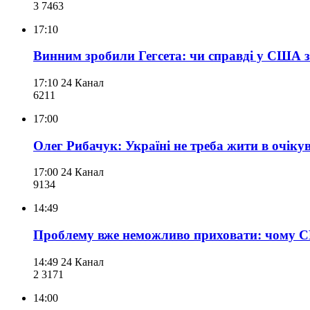
3 746
3
17:10
Винним зробили Гегсета: чи справді у США 
17:10
24 Канал
621
1
17:00
Олег Рибачук: Україні не треба жити в очікув
17:00
24 Канал
913
4
14:49
Проблему вже неможливо приховати: чому С
14:49
24 Канал
2 317
1
14:00