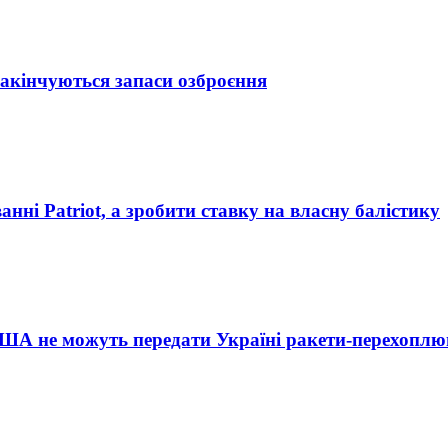
закінчуються запаси озброєння
анні Patriot, а зробити ставку на власну балістику
ША не можуть передати Україні ракети-перехоплю