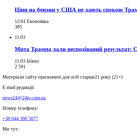
Ціни на бензин у США не дають спокою Трамп
12:01
Економіка
385
11:03
Мита Трампа дали несподіваний результат: 
11:03
Бізнес
2 591
Матеріали сайту призначені для осіб старше
21 року (21+)
E-mail редакції:
news24@24tv.com.ua
Номер телефону:
+38 044 390 5077
Ми тут: