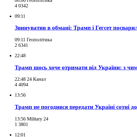
06:06
Геополітика
4 034
2
09:11
Звинуватив в обмані: Трамп і Гегсет посварил
09:11
Геополітика
2 634
1
22:48
Трамп щось хоче отримати від України: з чим 
22:48
24 Канал
4 409
4
13:56
Трамп не погодився передати Україні сотні до
13:56
Military 24
1 380
1
12:01