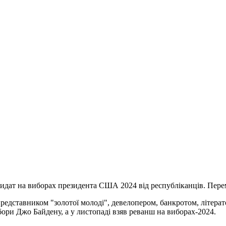
идат на виборах президента США 2024 від республіканців. Перем
редставником "золотої молоді", девелопером, банкротом, літерат
ори Джо Байдену, а у листопаді взяв реванш на виборах-2024.