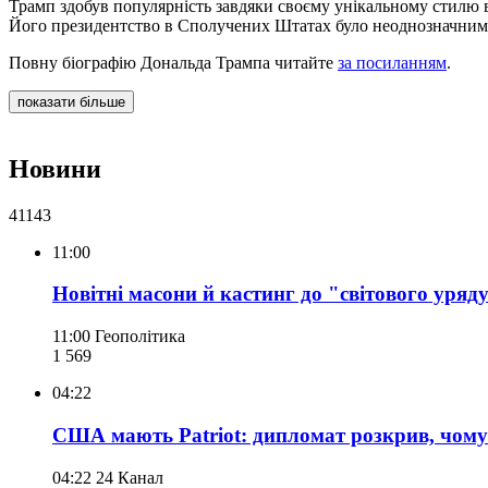
Трамп здобув популярність завдяки своєму унікальному стилю в
Його президентство в Сполучених Штатах було неоднозначним. В
Повну біографію Дональда Трампа читайте
за посиланням
.
показати більше
Новини
41143
11:00
Новітні масони й кастинг до "світового уряду"
11:00
Геополітика
1 569
04:22
США мають Patriot: дипломат розкрив, чому 
04:22
24 Канал