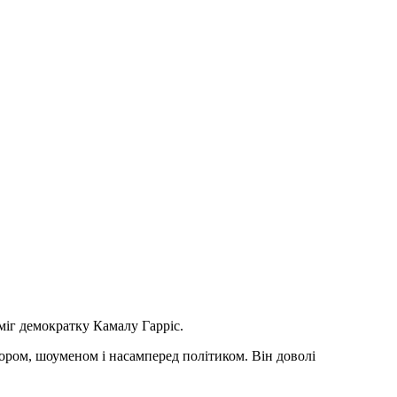
іг демократку Камалу Гарріс.
ором, шоуменом і насамперед політиком. Він доволі