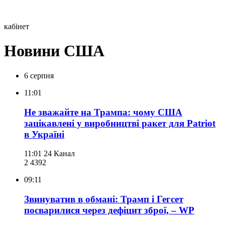
кабінет
Новини США
6 серпня
11:01
Не зважайте на Трампа: чому США
зацікавлені у виробництві ракет для Patriot
в Україні
11:01
24 Канал
2 439
2
09:11
Звинуватив в обмані: Трамп і Гегсет
посварилися через дефіцит зброї, – WP