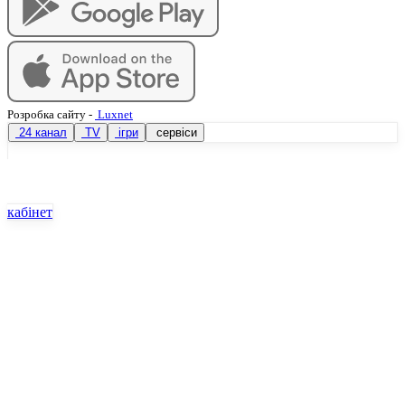
Розробка сайту
-
Luxnet
24 канал
TV
ігри
сервіси
кабінет