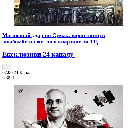
Масований удар по Сумах: ворог скинув
авіабомби на житлові квартали та ТЦ
Ексклюзиви 24 каналу
07:00
24 Канал
6 382
1