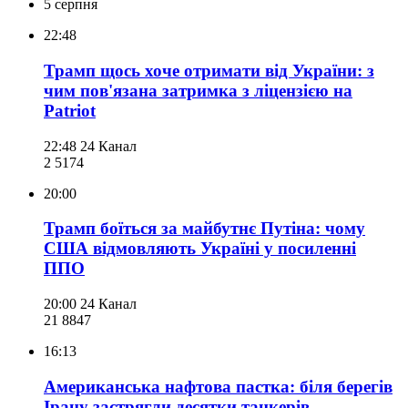
5 серпня
22:48
Трамп щось хоче отримати від України: з
чим пов'язана затримка з ліцензією на
Patriot
22:48
24 Канал
2 517
4
20:00
Трамп боїться за майбутнє Путіна: чому
США відмовляють Україні у посиленні
ППО
20:00
24 Канал
21 884
7
16:13
Американська нафтова пастка: біля берегів
Ірану застрягли десятки танкерів