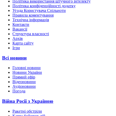
Політика використання штучного інтелекту
Політика конфіденційності додатку
Угода Користувача Спільноти
Правила коментування
Технічна інформація
Контакти
Вакансії
Структура власності
Архів
Карта сайту
Ігри
Всі новини
Головні новини
Новини України
Прямий ефір
Відеоновини
Аудіоновини
Погода
Війна Росії з Україною
Ракетні обстріли
Карта бойових дій