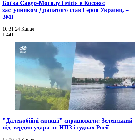
Бої за Савур-Могилу і місія в Косово:
заступником Драпатого став Герой України, –
ЗМІ
10:31
24 Канал
1 441
1
"Далекобійні санкції" спрацювали: Зеленський
підтвердив удари по НПЗ і суднах Росії
12:00
24 Канал