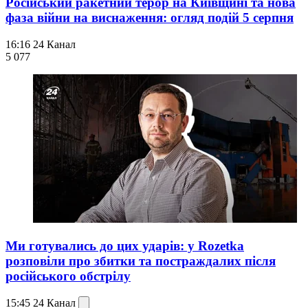
Російський ракетний терор на Київщині та нова
фаза війни на виснаження: огляд подій 5 серпня
16:16
24 Канал
5 077
Ми готувались до цих ударів: у Rozetka
розповіли про збитки та постраждалих після
російського обстрілу
15:45
24 Канал