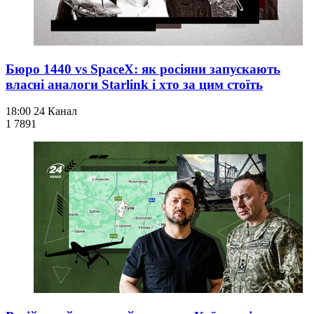
Бюро 1440 vs SpaceX: як росіяни запускають
власні аналоги Starlink і хто за цим стоїть
18:00
24 Канал
1 789
1