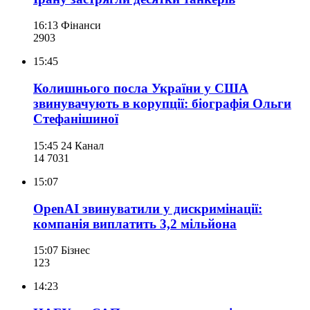
16:13
Фінанси
290
3
15:45
Колишнього посла України у США
звинувачують в корупції: біографія Ольги
Стефанішиної
15:45
24 Канал
14 703
1
15:07
OpenAI звинуватили у дискримінації:
компанія виплатить 3,2 мільйона
15:07
Бізнес
123
14:23