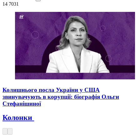
14 703
1
Колишнього посла України у США
звинувачують в корупції: біографія Ольги
Стефанішиної
Колонки