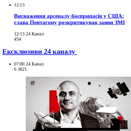
12:13
Виснаження арсеналу боєприпасів у США:
глава Пентагону розкритикував заяви ЗМІ
12:13
24 Канал
454
Ексклюзиви 24 каналу
07:00
24 Канал
6 382
1