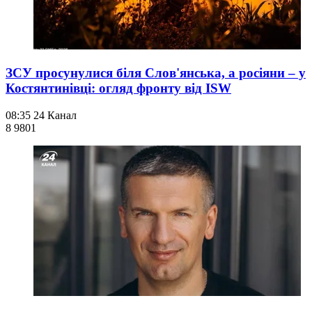
ЗСУ просунулися біля Слов'янська, а росіяни – у
Костянтинівці: огляд фронту від ISW
08:35
24 Канал
8 980
1