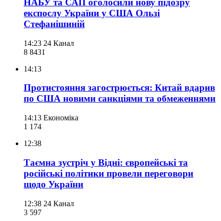
НАБУ та САП оголосили нову підозру
експослу України у США Ользі
Стефанішиній
14:23
24 Канал
8 843
1
14:13
Протистояння загострюється: Китай вдарив
по США новими санкціями та обмеженнями
14:13
Економіка
1 174
12:38
Таємна зустріч у Відні: європейські та
російські політики провели переговори
щодо України
12:38
24 Канал
3 597