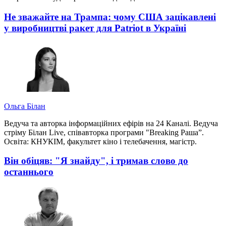
Не зважайте на Трампа: чому США зацікавлені
у виробництві ракет для Patriot в Україні
Ольга Білан
Ведуча та авторка інформаційних ефірів на 24 Каналі. Ведуча
стріму Білан Live, співавторка програми "Breaking Раша”.
Освіта: КНУКІМ, факультет кіно і телебачення, магістр.
Він обіцяв: "Я знайду", і тримав слово до
останнього