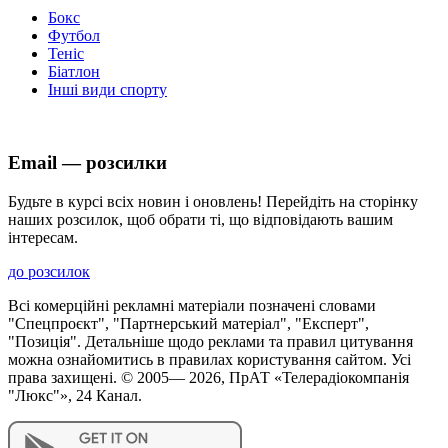
Бокс
Футбол
Теніс
Біатлон
Інші види спорту
Email — розсилки
Будьте в курсі всіх новин і оновлень! Перейдіть на сторінку
наших розсилок, щоб обрати ті, що відповідають вашим
інтересам.
до розсилок
Всі комерційні рекламні матеріали позначені словами
"Спецпроєкт", "Партнерський матеріал", "Експерт",
"Позиція". Детальніше щодо реклами та правил цитування
можна ознайомитись в правилах користування сайтом. Усі
права захищені. © 2005—
2026
, ПрАТ «Телерадіокомпанія
"Люкс"», 24 Канал.