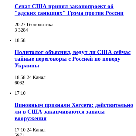
Сенат США принял законопроект об
"адских санкциях" Грэма против России
20:27
Геополитика
3 328
4
18:58
Политолог объяснил, ведут ли США сейчас
тайные переговоры с Россией по поводу
Украины
18:58
24 Канал
606
2
17:10
Виновным признали Хегсета: действительно
ли в США заканчиваются запасы
вооружения
17:10
24 Канал
597
1