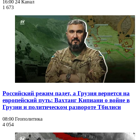
16:00
24 Канал
1 673
Российский режим падет, а Грузия вернется на
европейский путь: Вахтанг Кипиани о войне в
Грузии и политическом развороте Тбилиси
08:00
Геополитика
4 054