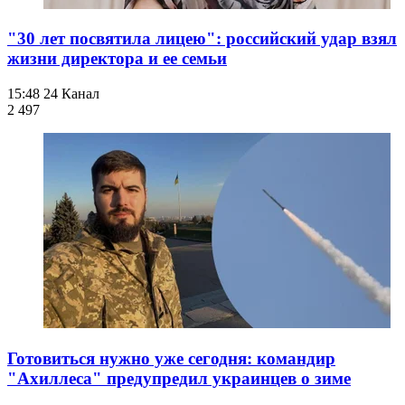
"30 лет посвятила лицею": российский удар взял
жизни директора и ее семьи
15:48
24 Канал
2 497
Готовиться нужно уже сегодня: командир
"Ахиллеса" предупредил украинцев о зиме