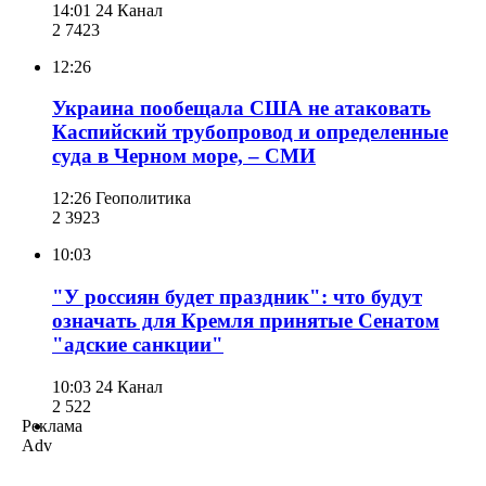
14:01
24 Канал
2 742
3
12:26
Украина пообещала США не атаковать
Каспийский трубопровод и определенные
суда в Черном море, – СМИ
12:26
Геополитика
2 392
3
10:03
"У россиян будет праздник": что будут
означать для Кремля принятые Сенатом
"адские санкции"
10:03
24 Канал
2 522
Реклама
Adv