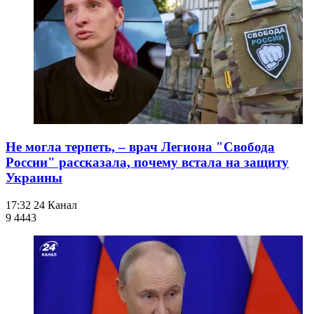
Не могла терпеть, – врач Легиона "Свобода
России" рассказала, почему встала на защиту
Украины
17:32
24 Канал
9 444
3