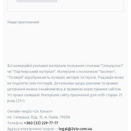
Наши приложения:
android
apple
smart tv
samsung smart tv
Всі комерційні рекламні матеріали позначені словами "Спецпроєкт"
чи "Партнерський матеріал". Матеріали з позначкою "Експерт",
"Позиція" відображають позицію авторів та героїв. Редакція може
не поділяти їхніх поглядів. Детальніше щодо реклами та правил
цитування можна ознайомитись в правилах користування сайтом.
Усі права захищені.
Матеріали сайту призначені для осіб старше
21
року (21+)
Онлайн-медіа «24 Канал»
пл. Галицька, буд. 15, м. Львів, 79008
Телефон
+380 (32) 229-77-77
Адреса електронної пошти —
legal@24tv.com.ua