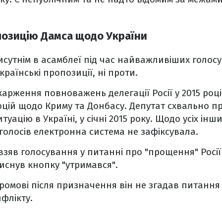
позицію Дамса щодо України
рисутнім в асамблеї під час найважливіших голос
країнські пропозиції, ні проти.
карження повноважень делегації Росії у 2015 році
юцій щодо Криму та Донбасу. Депутат схвально 
итуацію в Україні, у січні 2015 року. Щодо усіх ін
голосів електронна система не зафіксувала.
 взяв голосування у питанні про "прощення" Росії
иснув кнопку "утримався".
ромові після призначення він не згадав питання 
флікту.