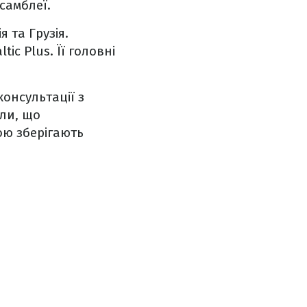
Асамблеї.
 та Грузія.
ic Plus. Її головні
консультації з
али, що
ою зберігають