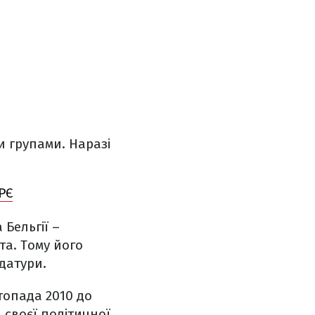
и групами. Наразі
РЄ
Бельгії –
та. Тому його
датури.
топада 2010 до
 своєї політичної