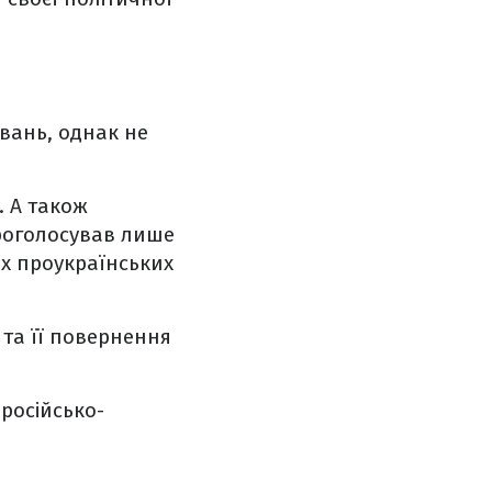
увань, однак не
. А також
проголосував лише
ших проукраїнських
 та її повернення
російсько-