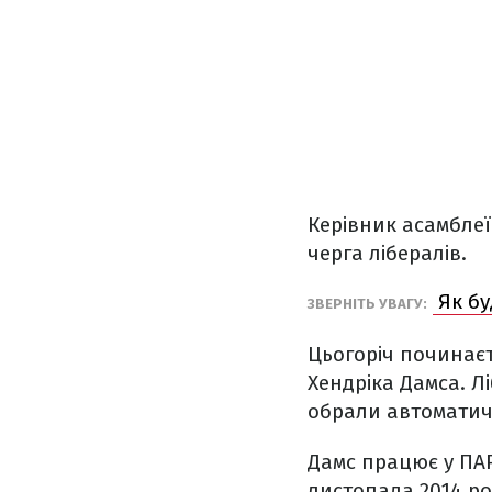
Керівник асамблеї
черга лібералів.
Як бу
ЗВЕРНІТЬ УВАГУ:
Цьогоріч починаєт
Хендріка Дамса. Л
обрали автоматичн
Дамс працює у ПАР
листопада 2014 ро