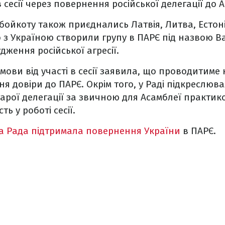
в сесії через повернення російської делегації до 
бойкоту також приєднались Латвія, Литва, Естонія
з Україною створили групу в ПАРЄ під назвою Balt
ження російської агресії.
дмови від участі в сесії заявила, що проводитиме 
я довіри до ПАРЄ. Окрім того, у Раді підкреслюв
арої делегації за звичною для Асамблеї практик
ь у роботі сесії.
а Рада підтримала повернення України
в ПАРЄ.