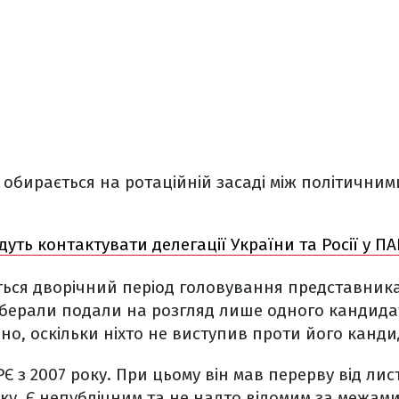
 обирається на ротаційній засаді між політичним
дуть контактувати делегації України та Росії у ПА
ься дворічний період головування представника 
іберали подали на розгляд лише одного кандида
о, оскільки ніхто не виступив проти його канди
Є з 2007 року. При цьому він мав перерву від лис
ку. Є непублічним та не надто відомим за межами