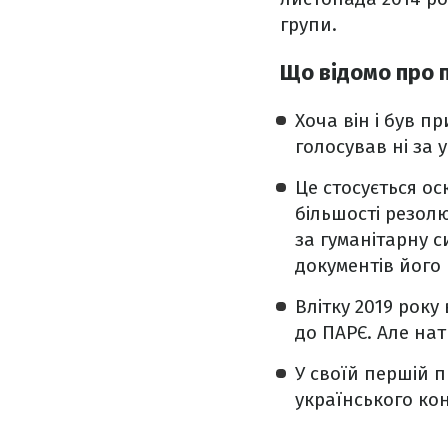
групи.
Що відомо про 
Хоча він і був п
голосував ні за у
Це стосується ос
більшості резол
за гуманітарну с
документів його 
Влітку 2019 року
до ПАРЄ. Але нат
У своїй першій п
українського кон