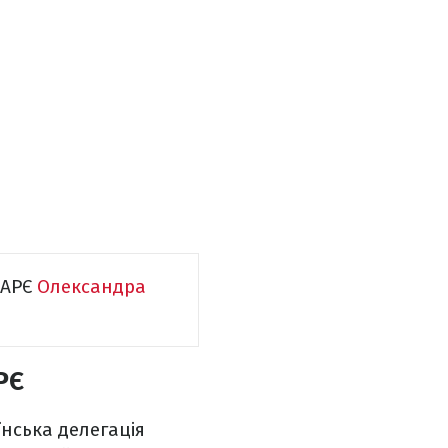
ПАРЄ
Олександра
РЄ
їнська делегація