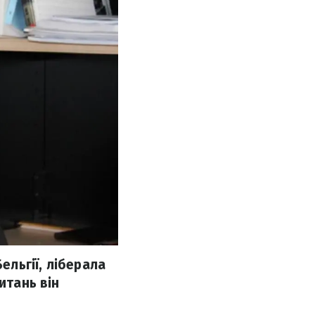
льгії, ліберала
итань він