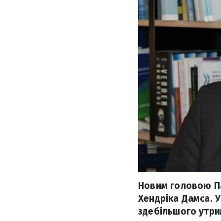
Новим головою Па
Хендріка Дамса. У
здебільшого утри