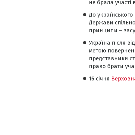
не брала участі 
До українського 
Держави спільно 
принципи – засуд
Україна після ві
метою поверненн
представники ст
право брати участ
16 січня
Верховн