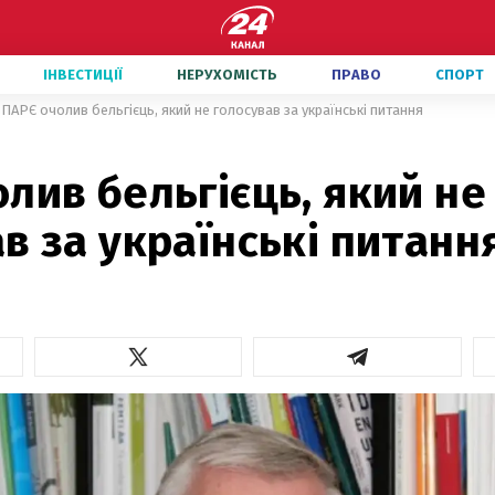
ІНВЕСТИЦІЇ
НЕРУХОМІСТЬ
ПРАВО
СПОРТ
ПАРЄ очолив бельгієць, який не голосував за українські питання
лив бельгієць, який не
в за українські питанн