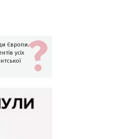
ди Європи.
нтів усіх
нтської