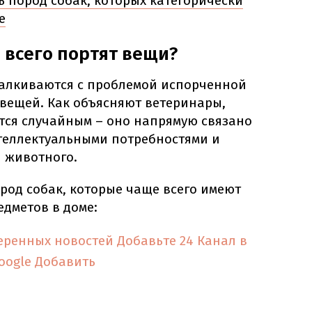
ь пород собак, которых категорически
е
 всего портят вещи?
талкиваются с проблемой испорченной
 вещей. Как объясняют ветеринары,
ется случайным – оно напрямую связано
нтеллектуальными потребностями и
 животного.
род собак, которые чаще всего имеют
дметов в доме:
еренных новостей
Добавьте 24 Канал в
oogle
Добавить