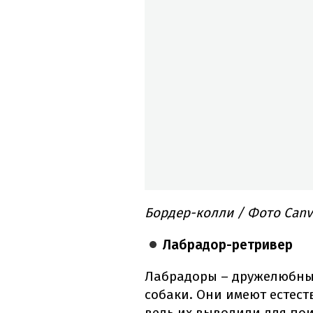
Бордер-колли / Фото Canv
Лабрадор-ретривер
Лабрадоры – дружелюбны
собаки. Они имеют естест
ведь их выводили для по