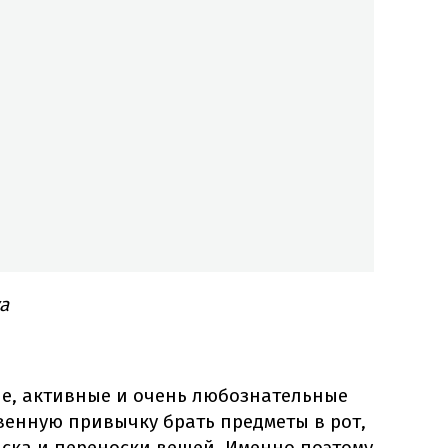
a
е, активные и очень любознательные
венную привычку брать предметы в рот,
иска и переноски вещей. Именно поэтому