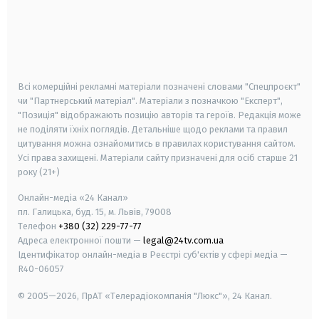
android
apple
smart tv
samsung smart tv
Всі комерційні рекламні матеріали позначені словами "Спецпроєкт"
чи "Партнерський матеріал". Матеріали з позначкою "Експерт",
"Позиція" відображають позицію авторів та героїв. Редакція може
не поділяти їхніх поглядів. Детальніше щодо реклами та правил
цитування можна ознайомитись в правилах користування сайтом.
Усі права захищені.
Матеріали сайту призначені для осіб старше
21
року (21+)
Онлайн-медіа «24 Канал»
пл. Галицька, буд. 15, м. Львів, 79008
Телефон
+380 (32) 229-77-77
Адреса електронної пошти —
legal@24tv.com.ua
Ідентифікатор онлайн-медіа в Реєстрі суб'єктів у сфері медіа —
R40-06057
© 2005—2026,
ПрАТ «Телерадіокомпанія "Люкс"», 24 Канал.