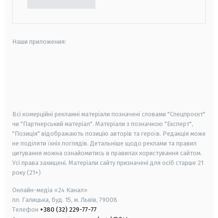
Наши приложения:
android
apple
smart tv
samsung smart tv
Всі комерційні рекламні матеріали позначені словами "Спецпроєкт"
чи "Партнерський матеріал". Матеріали з позначкою "Експерт",
"Позиція" відображають позицію авторів та героїв. Редакція може
не поділяти їхніх поглядів. Детальніше щодо реклами та правил
цитування можна ознайомитись в правилах користування сайтом.
Усі права захищені.
Матеріали сайту призначені для осіб старше
21
року (21+)
Онлайн-медіа «24 Канал»
пл. Галицька, буд. 15, м. Львів, 79008
Телефон
+380 (32) 229-77-77