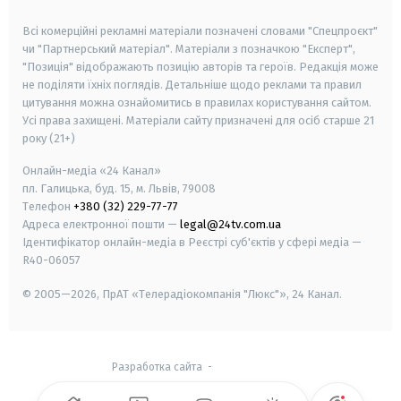
smart tv
samsung smart tv
Всі комерційні рекламні матеріали позначені словами "Спецпроєкт"
чи "Партнерський матеріал". Матеріали з позначкою "Експерт",
"Позиція" відображають позицію авторів та героїв. Редакція може
не поділяти їхніх поглядів. Детальніше щодо реклами та правил
цитування можна ознайомитись в правилах користування сайтом.
Усі права захищені.
Матеріали сайту призначені для осіб старше
21
року (21+)
Онлайн-медіа «24 Канал»
пл. Галицька, буд. 15, м. Львів, 79008
Телефон
+380 (32) 229-77-77
Адреса електронної пошти —
legal@24tv.com.ua
Ідентифікатор онлайн-медіа в Реєстрі суб'єктів у сфері медіа —
R40-06057
© 2005—2026,
ПрАТ «Телерадіокомпанія "Люкс"», 24 Канал.
Разработка сайта
-