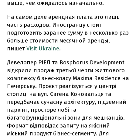
выше, чем ожидалось изначально.
На самом деле арендная плата это лишь
часть расходов. Иностранцу стоит
подготовить заранее сумму в несколько раз
больше стоимости месячной аренды,
пишет
Visit Ukraine
.
Девелопер РІЕЛ та Bosphorus Development
відкрили продаж третьої черги житлового
комплексу бізнес-класу Maxima Residence на
Печерську. Проєкт реалізується у центрі
столиці на вул. Євгена Коновальця та
передбачає сучасну архітектуру, підземний
паркінг, просторе лобі та
багатофункціональні зони для мешканців.
Формат відповідає запиту на якісний
міський продукт бізнес-сегменту. Для