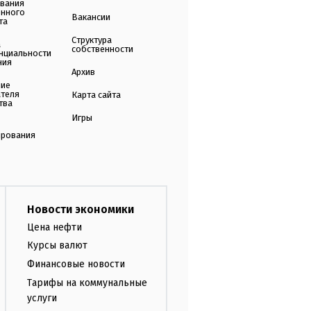
ования
енного
Вакансии
та
Структура
а
собственности
нциальности
ния
Архив
ние
ателя
Карта сайта
тва
Игры
ирования
Новости экономики
Цена нефти
Курсы валют
Финансовые новости
Тарифы на коммунальные
услуги