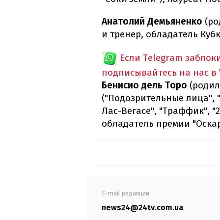
Анатолий Демьяненко
(ро
и тренер, обладатель Кубк
Если Telegram заблок
подписывайтесь на нас в
Бенисио дель Торо
(родилс
("Подозрительные лица", 
Лас-Вегасе", "Траффик", "21
обладатель премии "Оскар
E-mail редакции
news24@24tv.com.ua