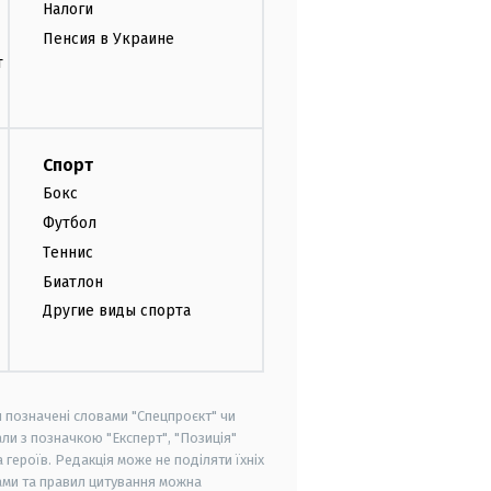
Налоги
Пенсия в Украине
т
Спорт
Бокс
Футбол
Теннис
Биатлон
Другие виды спорта
и позначені словами "Спецпроєкт" чи
ли з позначкою "Експерт", "Позиція"
героїв. Редакція може не поділяти їхніх
ами та правил цитування можна