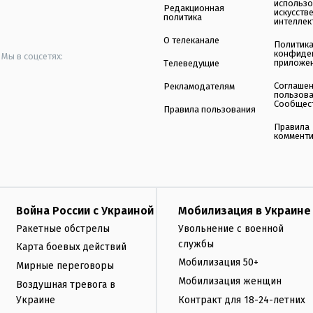
использ
Редакционная
искусств
политика
интеллек
О телеканале
Политик
конфиде
Мы в соцсетях:
приложе
Телеведущие
Соглаше
Рекламодателям
пользов
Сообщес
Правила пользования
Правила
коммент
Война России с Украиной
Мобилизация в Украине
Ракетные обстрелы
Увольнение с военной
службы
Карта боевых действий
Мобилизация 50+
Мирные переговоры
Мобилизация женщин
Воздушная тревога в
Украине
Контракт для 18-24-летних