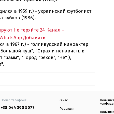
дился в 1959 г.) - украинский футболист
а кубков (1986).
ируют
Не теряйте 24 Канал –
 WhatsApp
Добавить
я в 1967 г.) - голливудский киноактер
"Большой куш", "Страх и ненависть в
 грамм", "Город грехов", "Че" ),
".
Номер телефона:
О нас
Политик
конфиде
+38 044 390 5077
Редакция
Политик