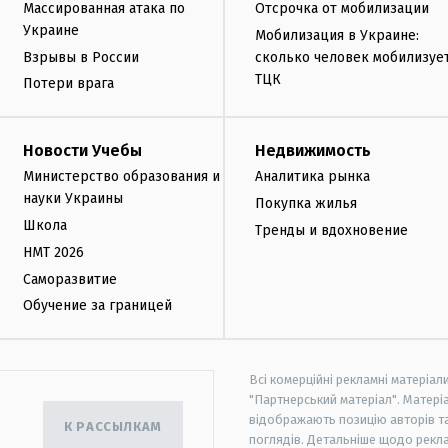
Массированная атака по
Отсрочка от мобилизации
Украине
Мобилизация в Украине:
Взрывы в России
сколько человек мобилизуе
ТЦК
Потери врага
Новости Учебы
Недвижимость
Министерство образования и
Аналитика рынка
науки Украины
Покупка жилья
Школа
Тренды и вдохновение
НМТ 2026
Саморазвитие
Обучение за границей
Всі комерційні рекламні матеріал
"Партнерський матеріал". Матеріа
відображають позицію авторів та 
К РАССЫЛКАМ
поглядів. Детальніше щодо рекл