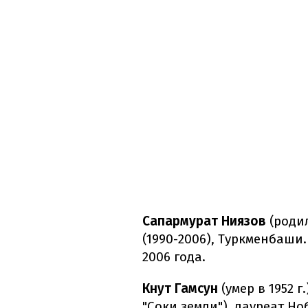
Сапармурат Ниязов
(родил
(1990-2006), Туркменбаши.
2006 года.
Кнут Гамсун
(умер в 1952 г
"Соки земли"), лауреат Но