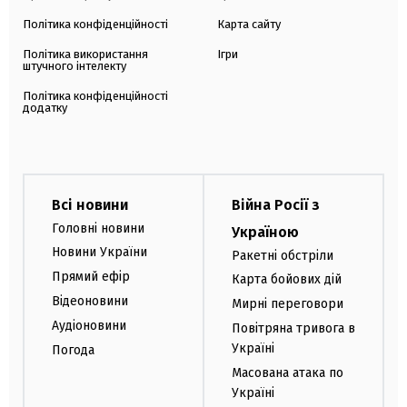
Політика конфіденційності
Карта сайту
Політика використання
Ігри
штучного інтелекту
Політика конфіденційності
додатку
Всі новини
Війна Росії з
Головні новини
Україною
Новини України
Ракетні обстріли
Прямий ефір
Карта бойових дій
Відеоновини
Мирні переговори
Аудіоновини
Повітряна тривога в
Україні
Погода
Масована атака по
Україні