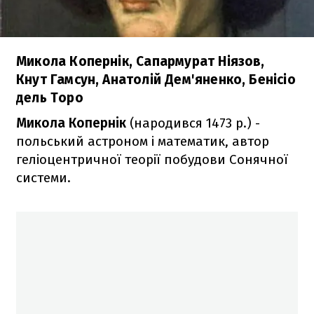
Микола Копернік, Сапармурат Ніязов,
Кнут Гамсун, Анатолій Дем'яненко, Бенісіо
дель Торо
Микола Копернік
(народився 1473 р.) -
польський астроном і математик, автор
геліоцентричної теорії побудови Сонячної
системи.