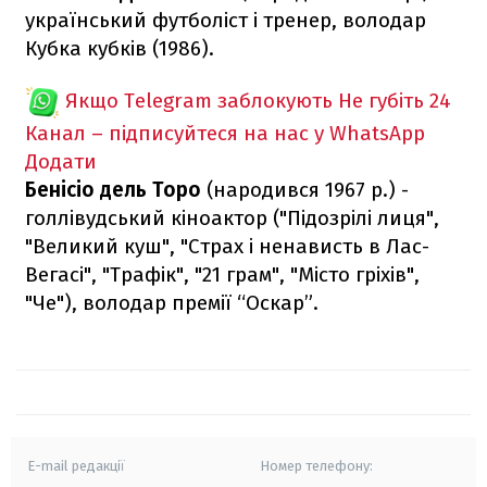
український футболіст і тренер, володар
Кубка кубків (1986).
Якщо Telegram заблокують
Не губіть 24
Канал – підписуйтеся на нас у WhatsApp
Додати
Бенісіо дель Торо
(народився 1967 р.) -
голлівудський кіноактор ("Підозрілі лиця",
"Великий куш", "Страх і ненависть в Лас-
Вегасі", "Трафік", "21 грам", "Місто гріхів",
"Че"), володар премії “Оскар”.
E-mail редакції
Номер телефону: