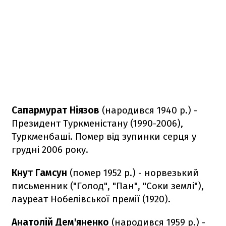
Сапармурат Ніязов
(народився 1940 р.) -
Президент Туркменістану (1990-2006),
Туркменбаші. Помер від зупинки серця у
грудні 2006 року.
Кнут Гамсун
(помер 1952 р.) - норвезький
письменник ("Голод", "Пан", "Соки землі"),
лауреат Нобелівської премії (1920).
Анатолій Дем'яненко
(народився 1959 р.) -