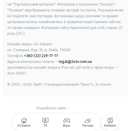
чи "Партнерський матеріал". Матеріали з позначкою "Експерт",
"Позиція" відображають позицію авторів та героїв. Редакція може
не поділяти їхніх поглядів. Детальніше щодо реклами та правил
цитування можна ознайомитись в правилах користування сайтом.
Усі права захищені.
Матеріали сайту призначені для осіб старше
21
року (21+)
Онлайн-медіа «24 Канал»
пл. Галицька, буд. 15, м. Львів, 79008
Телефон
+380 (32) 229-77-77
Адреса електронної пошти —
legal@24tv.com.ua
Ідентифікатор онлайн-медіа в Реєстрі суб'єктів у сфері медіа —
R40-06057
© 2005—2026,
ПрАТ «Телерадіокомпанія "Люкс"», 24 Канал.
Разработка сайта
-
24 Канал
TV
Игры
Погода
Кабинет