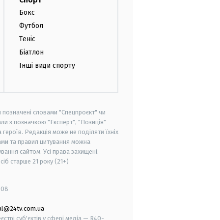
Бокс
Футбол
Теніс
Біатлон
Інші види спорту
и позначені словами "Спецпроєкт" чи
ли з позначкою "Експерт", "Позиція"
героїв. Редакція може не поділяти їхніх
ами та правил цитування можна
вання сайтом. Усі права захищені.
осіб старше
21 року (21+)
008
al@24tv.com.ua
стрі суб'єктів у сфері медіа — R40-