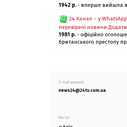
1942 р.
- вперше вийшла в 
24 Канал – у WhatsApp
перевірені новини
Додати
1981 р.
- офіційно оголош
британського престолу пр
E-mail редакції
news24@24tv.com.ua
Ми тут:
м.Київ
,