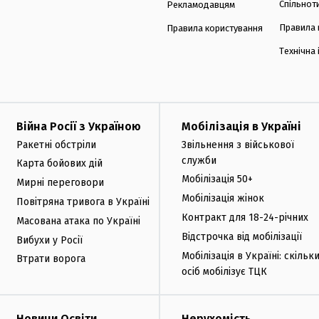
Спільнот
Рекламодавцям
Правила 
Правила користування
Технічна
Війна Росії з Україною
Мобілізація в Україні
Ракетні обстріли
Звільнення з військової
служби
Карта бойових дій
Мобілізація 50+
Мирні переговори
Мобілізація жінок
Повітряна тривога в Україні
Контракт для 18-24-річних
Масована атака по Україні
Відстрочка від мобілізації
Вибухи у Росії
Мобілізація в Україні: скільк
Втрати ворога
осіб мобілізує ТЦК
Новини Освіти
Нерухомість