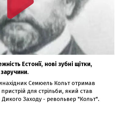
жність Естонії, нові зубні щітки,
 заручини.
инахідник Семюель Кольт отримав
пристрій для стрільби, який став
Дикого Заходу - револьвер "Кольт".