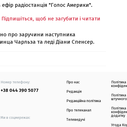
ефір радіостанція "Голос Америки".
Підпишіться, щоб не загубити і читати
ено про заручини наступника
инца Чарльза та леді Діани Спенсер.
Номер телефону:
Про нас
Політика
конфіден
+38 044 390 5077
Редакція
Політика
штучного
Редакційна політика
Політика
Про телеканал
конфіден
додатку
Ми в соцмережах:
Телеведучі
Угода Ко