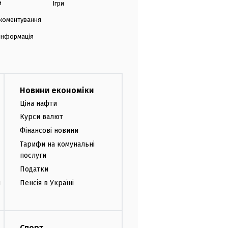
и
Ігри
коментування
 інформація
Новини економіки
Ціна нафти
Курси валют
Фінансові новини
Тарифи на комунальні
послуги
Податки
и
Пенсія в Україні
Спорт