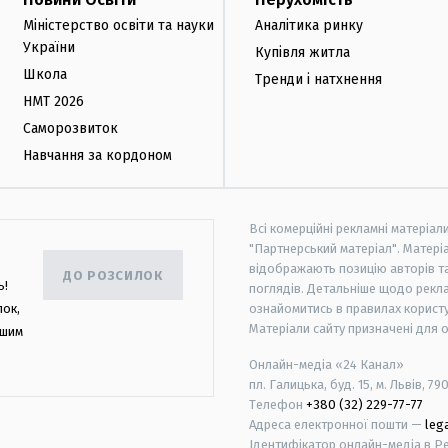
Міністерство освіти та науки
Аналітика ринку
України
Купівля житла
Школа
Тренди і натхнення
НМТ 2026
Саморозвиток
Навчання за кордоном
Всі комерційні рекламні матеріал
"Партнерський матеріал". Матеріа
відображають позицію авторів та 
ДО РОЗСИЛОК
ь!
поглядів. Детальніше щодо рекл
лок,
ознайомитись в правилах користу
Матеріали сайту призначені для 
ашим
Онлайн-медіа «24 Канал»
пл. Галицька, буд. 15, м. Львів, 79
Телефон
+380 (32) 229-77-77
Адреса електронної пошти —
leg
Ідентифікатор онлайн-медіа в Реє