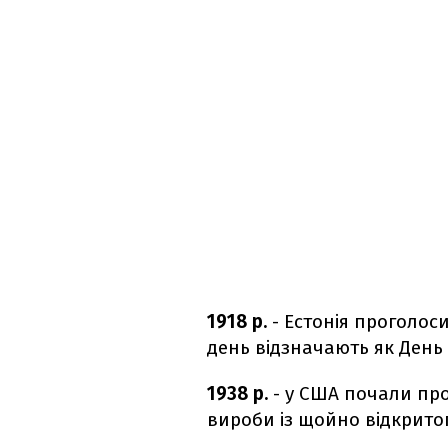
1918 р.
- Естонія проголоси
день відзначають як День 
1938 р.
- у США почали про
вироби із щойно відкритог