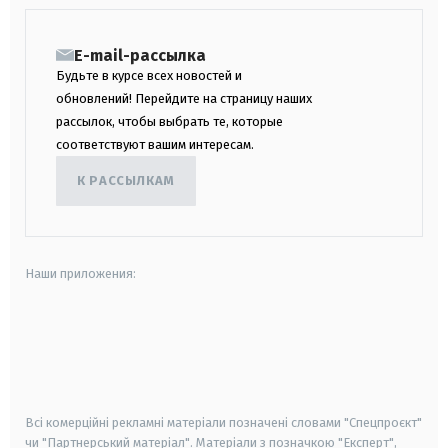
E-mail-рассылка
Будьте в курсе всех новостей и
обновлений! Перейдите на страницу наших
рассылок, чтобы выбрать те, которые
соответствуют вашим интересам.
К РАССЫЛКАМ
Наши приложения:
android
apple
smart tv
samsung smart tv
Всі комерційні рекламні матеріали позначені словами "Спецпроєкт"
чи "Партнерський матеріал". Матеріали з позначкою "Експерт",