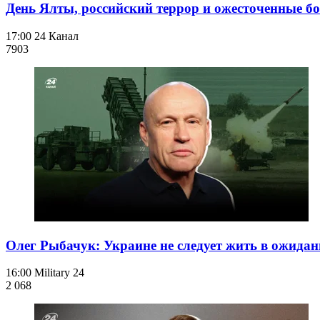
День Ялты, российский террор и ожесточенные бо
17:00
24 Канал
790
3
Олег Рыбачук: Украине не следует жить в ожидан
16:00
Military 24
2 068