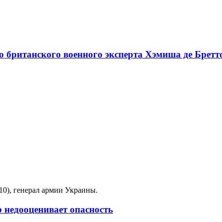
ю британского военного эксперта Хэмиша де Бретт
0), генерал армии Украины.
 недооценивает опасность