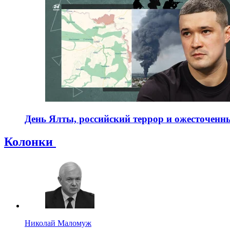
День Ялты, российский террор и ожесточенны
Колонки
Николай Маломуж