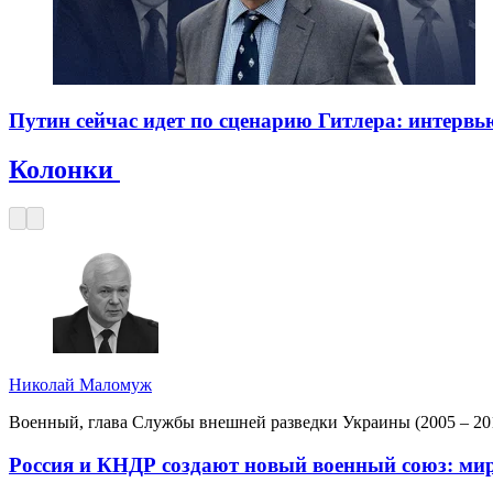
Путин сейчас идет по сценарию Гитлера: интервь
Колонки
Николай Маломуж
Военный, глава Службы внешней разведки Украины (2005 – 201
Россия и КНДР создают новый военный союз: мир