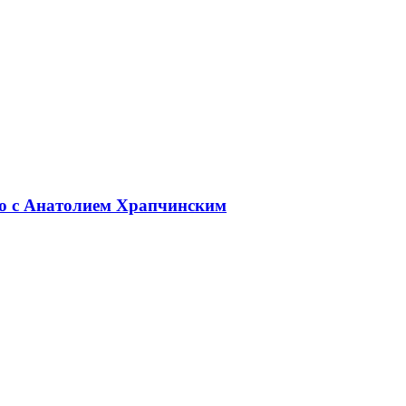
ью с Анатолием Храпчинским