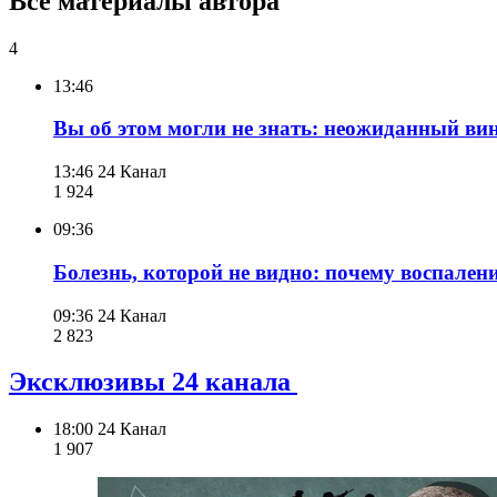
Все материалы автора
4
13:46
Вы об этом могли не знать: неожиданный вин
13:46
24 Канал
1 924
09:36
Болезнь, которой не видно: почему воспалени
09:36
24 Канал
2 823
Эксклюзивы 24 канала
18:00
24 Канал
1 907