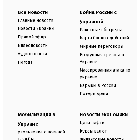
Все новости
Война России с
Главные новости
Украиной
Новости Украины
Ракетные обстрелы
Прямой эфир
Карта боевых действий
Видеоновости
Мирные переговоры
Аудионовости
Воздушная тревога в
Украине
Погода
Массированная атака по
Украине
Взрывы в России
Потери врага
Мобилизация в
Новости экономики
Цена нефти
Украине
Курсы валют
Увольнение с военной
службы
Финансовые новости