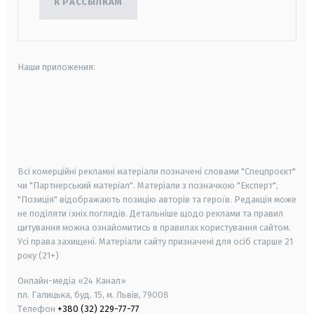
К РАССЫЛКАМ
Наши приложения:
android
apple
smart tv
samsung smart tv
Всі комерційні рекламні матеріали позначені словами "Спецпроєкт"
чи "Партнерський матеріал". Матеріали з позначкою "Експерт",
"Позиція" відображають позицію авторів та героїв. Редакція може
не поділяти їхніх поглядів. Детальніше щодо реклами та правил
цитування можна ознайомитись в правилах користування сайтом.
Усі права захищені.
Матеріали сайту призначені для осіб старше
21
року (21+)
Онлайн-медіа «24 Канал»
пл. Галицька, буд. 15, м. Львів, 79008
Телефон
+380 (32) 229-77-77