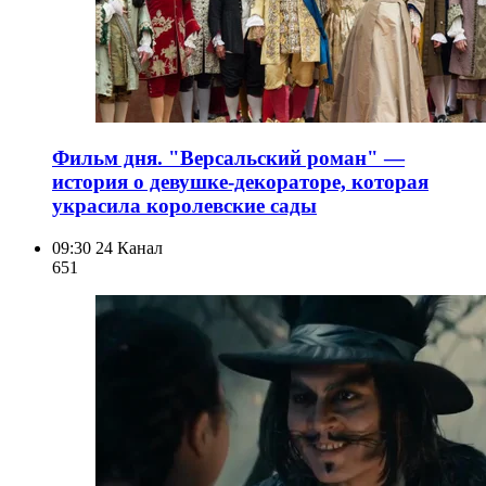
Фильм дня. "Версальский роман" —
история о девушке-декораторе, которая
украсила королевские сады
09:30
24 Канал
651