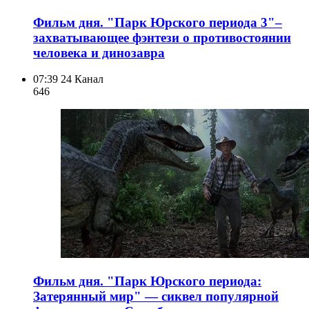
Фильм дня. "Парк Юрского периода 3"–
захватывающее фэнтези о противостоянии
человека и динозавра
07:39
24 Канал
646
Фильм дня. "Парк Юрского периода:
Затерянный мир" — сиквел популярной