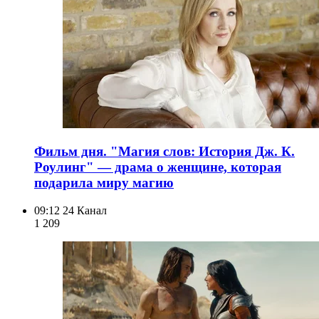
Фильм дня. "Магия слов: История Дж. К.
Роулинг" — драма о женщине, которая
подарила миру магию
09:12
24 Канал
1 209