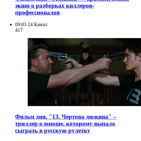
экшн о разборках киллеров-
профессионалов
09:03
24 Канал
417
Фильм дня. "13. Чертова дюжина" –
триллер о юноше, которому выпало
сыграть в русскую рулетку