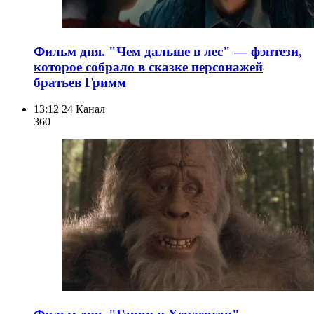
Фильм дня. "Чем дальше в лес" — фэнтези,
которое собрало в сказке персонажей
братьев Гримм
13:12
24 Канал
360