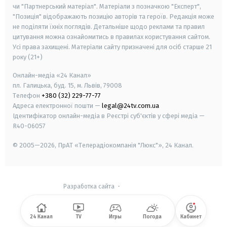
чи "Партнерський матеріал". Матеріали з позначкою "Експерт",
"Позиція" відображають позицію авторів та героїв. Редакція може
не поділяти їхніх поглядів. Детальніше щодо реклами та правил
цитування можна ознайомитись в правилах користування сайтом.
Усі права захищені.
Матеріали сайту призначені для осіб старше
21
року (21+)
Онлайн-медіа «24 Канал»
пл. Галицька, буд. 15, м. Львів, 79008
Телефон
+380 (32) 229-77-77
Адреса електронної пошти —
legal@24tv.com.ua
Ідентифікатор онлайн-медіа в Реєстрі суб'єктів у сфері медіа —
R40-06057
© 2005—2026,
ПрАТ «Телерадіокомпанія "Люкс"», 24 Канал.
Разработка сайта
-
24 Канал
TV
Игры
Погода
Кабинет