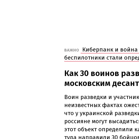
Киберпанк и война д
ВАЖНО
беспилотники стали опр
Как 30 воинов раз
московским десан
Воин разведки и участник
неизвестных фактах ожес
что у украинской разведк
россияне могут высадитьс
этот объект определили к
туда направили 30 бойцов