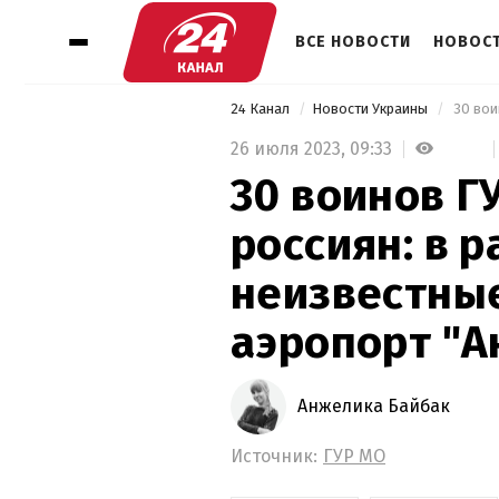
ВСЕ НОВОСТИ
НОВОСТ
24 Канал
Новости Украины
26 июля 2023,
09:33
30 воинов Г
россиян: в 
неизвестные
аэропорт "А
Анжелика Байбак
Источник:
ГУР МО