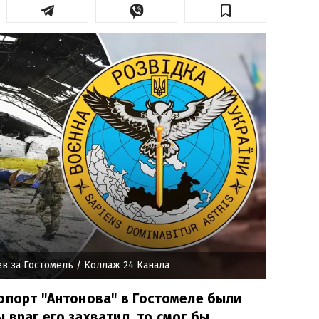
в за Гостомель
/ Коллаж 24 Канала
опорт "Антонова" в Гостомеле были
 враг его захватил, то смог бы