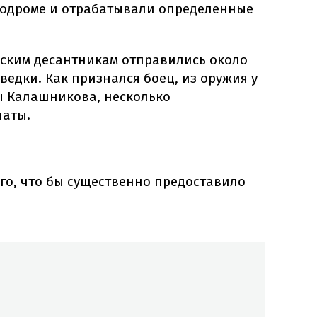
родроме и отрабатывали определенные
вским десантникам отправились около
ведки. Как признался боец, из оружия у
ы Калашникова, несколько
наты.
ого, что бы существенно предоставило