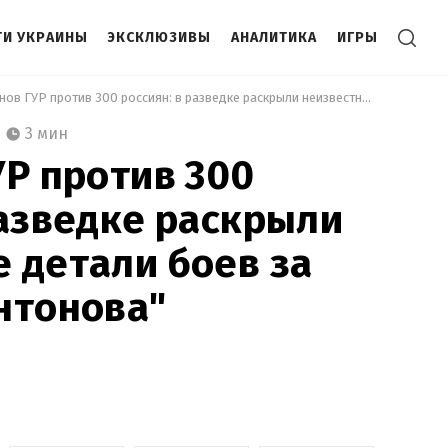
И УКРАИНЫ
ЭКСКЛЮЗИВЫ
АНАЛИТИКА
ИГРЫ
 30 воинов ГУР против 300 россиян: в разведке раскрыли неизвестные детали боев за аэропорт "Антонова" 
3 мин
УР против 300
разведке раскрыли
 детали боев за
нтонова"