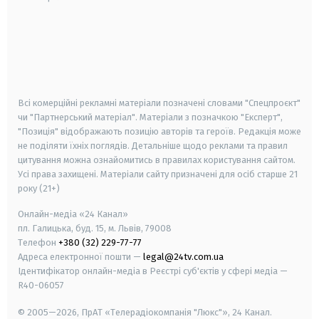
android
apple
smart tv
samsung smart tv
Всі комерційні рекламні матеріали позначені словами "Спецпроєкт"
чи "Партнерський матеріал". Матеріали з позначкою "Експерт",
"Позиція" відображають позицію авторів та героїв. Редакція може
не поділяти їхніх поглядів. Детальніше щодо реклами та правил
цитування можна ознайомитись в правилах користування сайтом.
Усі права захищені.
Матеріали сайту призначені для осіб старше
21
року (21+)
Онлайн-медіа «24 Канал»
пл. Галицька, буд. 15, м. Львів, 79008
Телефон
+380 (32) 229-77-77
Адреса електронної пошти —
legal@24tv.com.ua
Ідентифікатор онлайн-медіа в Реєстрі суб'єктів у сфері медіа —
R40-06057
© 2005—2026,
ПрАТ «Телерадіокомпанія "Люкс"», 24 Канал.