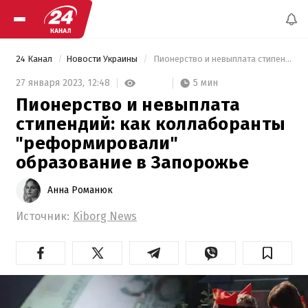
24 Канал
Новости Украины
 Пионерство и невыплата стипендий: как коллаборанты "реформировали" образование в Запорожье 
5 мин
27 января 2023,
12:48
Пионерство и невыплата
стипендий: как коллаборанты
"реформировали"
образование в Запорожье
Анна Романюк
Источник:
Kiborg News