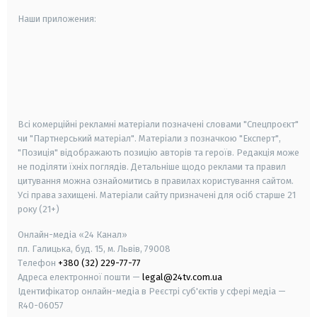
Наши приложения:
android
apple
smart tv
samsung smart tv
Всі комерційні рекламні матеріали позначені словами "Спецпроєкт"
чи "Партнерський матеріал". Матеріали з позначкою "Експерт",
"Позиція" відображають позицію авторів та героїв. Редакція може
не поділяти їхніх поглядів. Детальніше щодо реклами та правил
цитування можна ознайомитись в правилах користування сайтом.
Усі права захищені.
Матеріали сайту призначені для осіб старше
21
року (21+)
Онлайн-медіа «24 Канал»
пл. Галицька, буд. 15, м. Львів, 79008
Телефон
+380 (32) 229-77-77
Адреса електронної пошти —
legal@24tv.com.ua
Ідентифікатор онлайн-медіа в Реєстрі суб'єктів у сфері медіа —
R40-06057