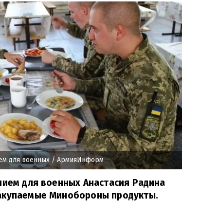
ем для военных
/ АрмияИнформ
нием для военных Анастасия Радина
акупаемые Минобороны продукты.