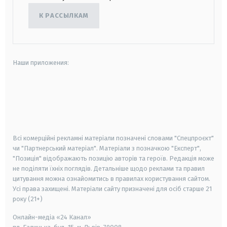
К РАССЫЛКАМ
Наши приложения:
android
apple
smart tv
samsung smart tv
Всі комерційні рекламні матеріали позначені словами "Спецпроєкт"
чи "Партнерський матеріал". Матеріали з позначкою "Експерт",
"Позиція" відображають позицію авторів та героїв. Редакція може
не поділяти їхніх поглядів. Детальніше щодо реклами та правил
цитування можна ознайомитись в правилах користування сайтом.
Усі права захищені.
Матеріали сайту призначені для осіб старше
21
року (21+)
Онлайн-медіа «24 Канал»