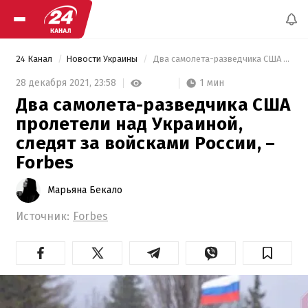
24 Канал
Новости Украины
 Два самолета-разведчика США пролетели над Украиной, следят за войсками России, – Forbes 
1 мин
28 декабря 2021,
23:58
Два самолета-разведчика США
пролетели над Украиной,
следят за войсками России, –
Forbes
Марьяна Бекало
Источник:
Forbes