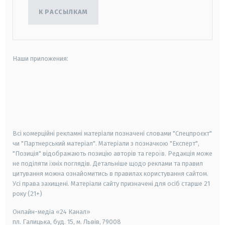
К РАССЫЛКАМ
Наши приложения:
android
apple
smart tv
samsung smart tv
Всі комерційні рекламні матеріали позначені словами "Спецпроєкт"
чи "Партнерський матеріал". Матеріали з позначкою "Експерт",
"Позиція" відображають позицію авторів та героїв. Редакція може
не поділяти їхніх поглядів. Детальніше щодо реклами та правил
цитування можна ознайомитись в правилах користування сайтом.
Усі права захищені.
Матеріали сайту призначені для осіб старше
21
року (21+)
Онлайн-медіа «24 Канал»
пл. Галицька, буд. 15, м. Львів, 79008