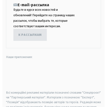
E-mail-рассылка
Будьте в курсе всех новостей и
обновлений! Перейдите на страницу наших
рассылок, чтобы выбрать те, которые
соответствуют вашим интересам.
К РАССЫЛКАМ
Наши приложения:
android
apple
smart tv
samsung smart tv
Всі комерційні рекламні матеріали позначені словами "Спецпроєкт"
чи "Партнерський матеріал". Матеріали з позначкою "Експерт",
"Позиція" відображають позицію авторів та героїв. Редакція може
не поділяти їхніх поглядів. Детальніше щодо реклами та правил