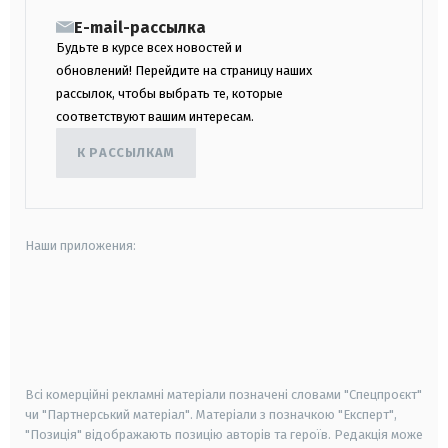
E-mail-рассылка
Будьте в курсе всех новостей и
обновлений! Перейдите на страницу наших
рассылок, чтобы выбрать те, которые
соответствуют вашим интересам.
К РАССЫЛКАМ
Наши приложения:
android
apple
smart tv
samsung smart tv
Всі комерційні рекламні матеріали позначені словами "Спецпроєкт"
чи "Партнерський матеріал". Матеріали з позначкою "Експерт",
"Позиція" відображають позицію авторів та героїв. Редакція може