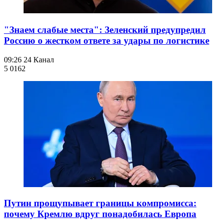
"Знаем слабые места": Зеленский предупредил
Россию о жестком ответе за удары по логистике
09:26
24 Канал
5 016
2
Путин прощупывает границы компромисса:
почему Кремлю вдруг понадобилась Европа