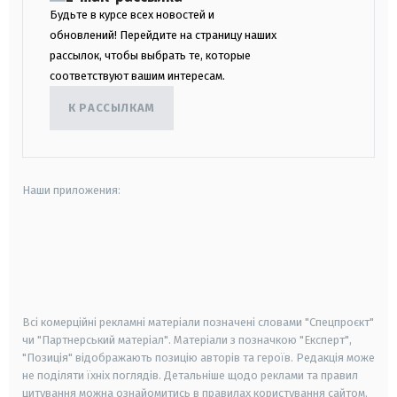
Будьте в курсе всех новостей и
обновлений! Перейдите на страницу наших
рассылок, чтобы выбрать те, которые
соответствуют вашим интересам.
К РАССЫЛКАМ
Наши приложения:
android
apple
smart tv
samsung smart tv
Всі комерційні рекламні матеріали позначені словами "Спецпроєкт"
чи "Партнерський матеріал". Матеріали з позначкою "Експерт",
"Позиція" відображають позицію авторів та героїв. Редакція може
не поділяти їхніх поглядів. Детальніше щодо реклами та правил
цитування можна ознайомитись в правилах користування сайтом.