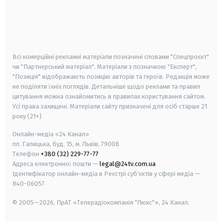
android
apple
smart tv
samsung smart tv
Всі комерційні рекламні матеріали позначені словами "Спецпроєкт"
чи "Партнерський матеріал". Матеріали з позначкою "Експерт",
"Позиція" відображають позицію авторів та героїв. Редакція може
не поділяти їхніх поглядів. Детальніше щодо реклами та правил
цитування можна ознайомитись в правилах користування сайтом.
Усі права захищені.
Матеріали сайту призначені для осіб старше
21
року (21+)
Онлайн-медіа «24 Канал»
пл. Галицька, буд. 15, м. Львів, 79008
Телефон
+380 (32) 229-77-77
Адреса електронної пошти —
legal@24tv.com.ua
Ідентифікатор онлайн-медіа в Реєстрі суб'єктів у сфері медіа —
R40-06057
© 2005—2026,
ПрАТ «Телерадіокомпанія "Люкс"», 24 Канал.