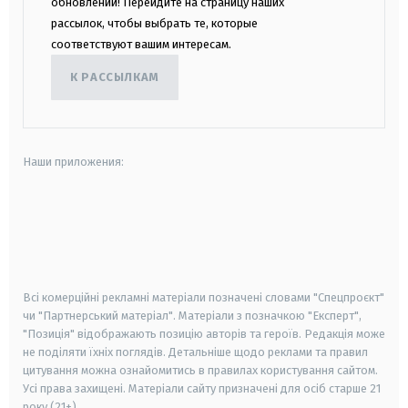
обновлений! Перейдите на страницу наших
рассылок, чтобы выбрать те, которые
соответствуют вашим интересам.
К РАССЫЛКАМ
Наши приложения:
android
apple
smart tv
samsung smart tv
Всі комерційні рекламні матеріали позначені словами "Спецпроєкт"
чи "Партнерський матеріал". Матеріали з позначкою "Експерт",
"Позиція" відображають позицію авторів та героїв. Редакція може
не поділяти їхніх поглядів. Детальніше щодо реклами та правил
цитування можна ознайомитись в правилах користування сайтом.
Усі права захищені.
Матеріали сайту призначені для осіб старше
21
року (21+)