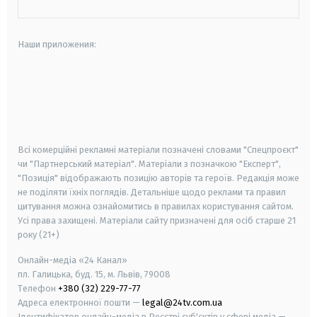
Наши приложения:
android
apple
smart tv
samsung smart tv
Всі комерційні рекламні матеріали позначені словами "Спецпроєкт"
чи "Партнерський матеріал". Матеріали з позначкою "Експерт",
"Позиція" відображають позицію авторів та героїв. Редакція може
не поділяти їхніх поглядів. Детальніше щодо реклами та правил
цитування можна ознайомитись в правилах користування сайтом.
Усі права захищені.
Матеріали сайту призначені для осіб старше
21
року (21+)
Онлайн-медіа «24 Канал»
пл. Галицька, буд. 15, м. Львів, 79008
Телефон
+380 (32) 229-77-77
Адреса електронної пошти —
legal@24tv.com.ua
Ідентифікатор онлайн-медіа в Реєстрі суб'єктів у сфері медіа —