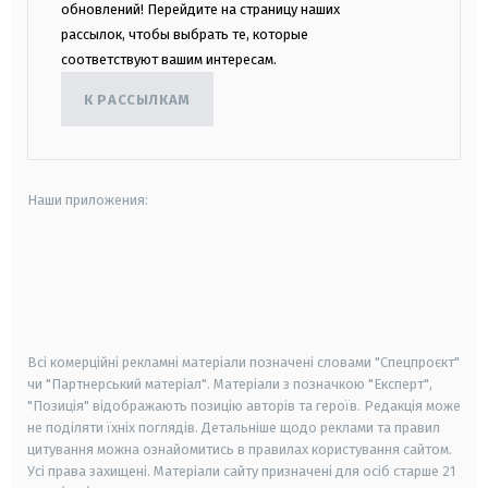
обновлений! Перейдите на страницу наших
рассылок, чтобы выбрать те, которые
соответствуют вашим интересам.
К РАССЫЛКАМ
Наши приложения:
android
apple
smart tv
samsung smart tv
Всі комерційні рекламні матеріали позначені словами "Спецпроєкт"
чи "Партнерський матеріал". Матеріали з позначкою "Експерт",
"Позиція" відображають позицію авторів та героїв. Редакція може
не поділяти їхніх поглядів. Детальніше щодо реклами та правил
цитування можна ознайомитись в правилах користування сайтом.
Усі права захищені.
Матеріали сайту призначені для осіб старше
21