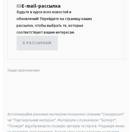
E-mail-рассылка
Будьте в курсе всех новостей и
обновлений! Перейдите на страницу наших
рассылок, чтобы выбрать те, которые
соответствуют вашим интересам.
К РАССЫЛКАМ
Наши приложения:
android
apple
smart tv
samsung smart tv
Всі комерційні рекламні матеріали позначені словами "Спецпроєкт"
чи "Партнерський матеріал". Матеріали з позначкою "Експерт",
"Позиція" відображають позицію авторів та героїв. Редакція може
не поділяти їхніх поглядів. Детальніше щодо реклами та правил