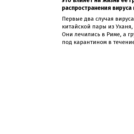
это влияет на жизнь ее г
распространения вируса 
Первые два случая вирус
китайской пары из Уханя,
Они лечились в Риме, а г
под карантином в течение