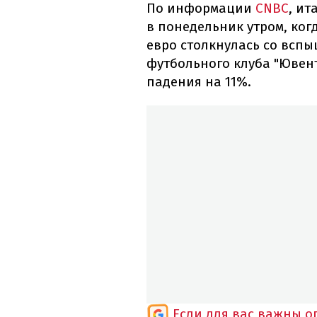
По информации
CNBC
, ит
в понедельник утром, ког
евро столкнулась со вспы
футбольного клуба "Ювен
падения на 11%.
Если для вас важны 