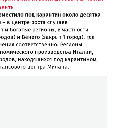
авить
зместило под карантин около десятка
ы
– в центре роста случаев
т и богатые регионы, в частности
одов) и Венето (закрыт 1 город), где
еция соответственно. Регионы
ономического производства Италии,
ородов, находящихся под карантином,
нансового центра Милана.