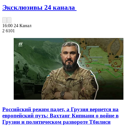
Эксклюзивы 24 канала
16:00
24 Канал
2 610
1
Российский режим падет, а Грузия вернется на
европейский путь: Вахтанг Кипиани о войне в
Грузии и политическом развороте Тбилиси