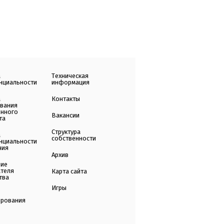
а
Техническая
нциальности
информация
а
Контакты
ования
енного
Вакансии
та
Структура
а
собственности
нциальности
ния
Архив
ние
ателя
Карта сайта
тва
Игры
ирования