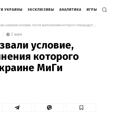
И УКРАИНЫ
ЭКСКЛЮЗИВЫ
АНАЛИТИКА
ИГРЫ
 В Польше назвали условие, после выполнения которого передадут Украине МиГи 
2 мин
звали условие,
лнения которого
Украине МиГи