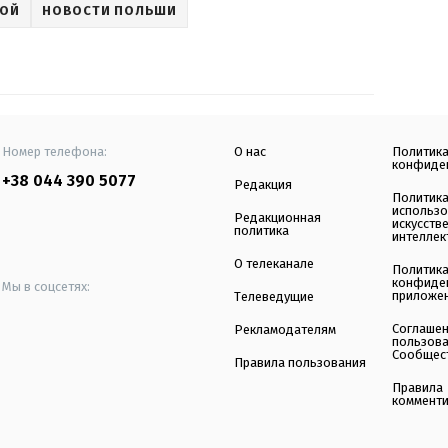
НОЙ
НОВОСТИ ПОЛЬШИ
Номер телефона:
О нас
Политик
конфиде
+38 044 390 5077
Редакция
Политик
использ
Редакционная
искусств
политика
интеллек
О телеканале
Политик
конфиде
Мы в соцсетях:
приложе
Телеведущие
Соглаше
Рекламодателям
пользов
Сообщес
Правила пользования
Правила
коммент