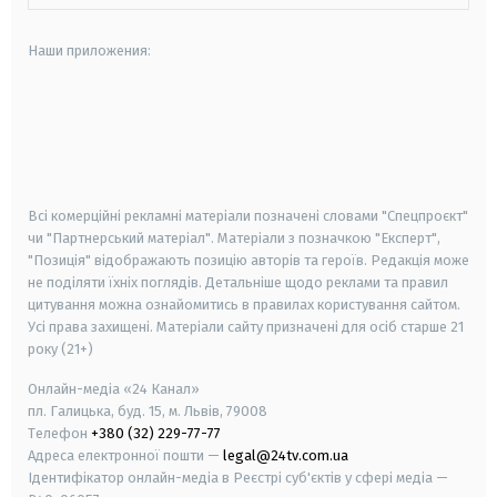
Наши приложения:
android
apple
smart tv
samsung smart tv
Всі комерційні рекламні матеріали позначені словами "Спецпроєкт"
чи "Партнерський матеріал". Матеріали з позначкою "Експерт",
"Позиція" відображають позицію авторів та героїв. Редакція може
не поділяти їхніх поглядів. Детальніше щодо реклами та правил
цитування можна ознайомитись в правилах користування сайтом.
Усі права захищені.
Матеріали сайту призначені для осіб старше
21
року (21+)
Онлайн-медіа «24 Канал»
пл. Галицька, буд. 15, м. Львів, 79008
Телефон
+380 (32) 229-77-77
Адреса електронної пошти —
legal@24tv.com.ua
Ідентифікатор онлайн-медіа в Реєстрі суб'єктів у сфері медіа —