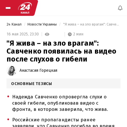
24 Канал
Новости Украины
 "Я жива – на зло врагам": Савченко появилась на видео после слухов о гибели 
2 мин
16 мая 2025,
23:30
"Я жива – на зло врагам":
Савченко появилась на видео
после слухов о гибели
Анастасия Горецкая
ОСНОВНЫЕ ТЕЗИСЫ
Надежда Савченко опровергла слухи о
своей гибели, опубликовав видео с
фронта, в котором заверила, что жива.
Российские пропагандисты ранее
заявляли, что Савченко погибла во время