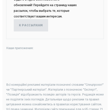
обновлений! Перейдите на страницу наших
рассылок, чтобы выбрать те, которые
соответствуют вашим интересам.
К РАССЫЛКАМ
Наши приложения:
android
apple
smart tv
samsung smart tv
Всі комерційні рекламні матеріали позначені словами "Спецпроєкт"
чи "Партнерський матеріал". Матеріали з позначкою "Експерт",
"Позиція" відображають позицію авторів та героїв. Редакція може
не поділяти їхніх поглядів. Детальніше щодо реклами та правил
цитування можна ознайомитись в правилах користування сайтом.
Усі права захищені.
Матеріали сайту призначені для осіб старше
21