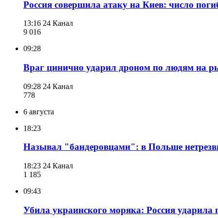
Россия совершила атаку на Киев: число пог
13:16
24 Канал
9 016
09:28
Враг цинично ударил дроном по людям на р
09:28
24 Канал
778
6 августа
18:23
Называл "бандеровцами": в Польше нетрезвы
18:23
24 Канал
1 185
09:43
Убила украинского моряка: Россия ударила 