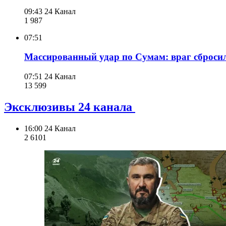
09:43
24 Канал
1 987
07:51
Массированный удар по Сумам: враг сброси
07:51
24 Канал
13 599
Эксклюзивы 24 канала
16:00
24 Канал
2 610
1