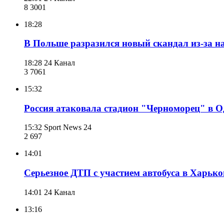
8 300
1
18:28
В Польше разразился новый скандал из-за н
18:28
24 Канал
3 706
1
15:32
Россия атаковала стадион "Черноморец" в О
15:32
Sport News 24
2 697
14:01
Серьезное ДТП с участием автобуса в Харько
14:01
24 Канал
13:16