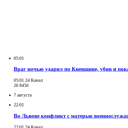
05:01
Враг ночью ударил по Киевщине, убив и пока
05:01
24 Канал
26 845
6
7 августа
22:01
Во Львове конфликт с матерью военнослужаще
22:01
24 Канал