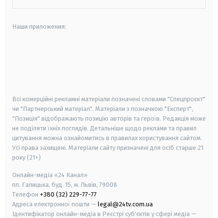
Наши приложения:
android
apple
smart tv
samsung smart tv
Всі комерційні рекламні матеріали позначені словами "Спецпроєкт"
чи "Партнерський матеріал". Матеріали з позначкою "Експерт",
"Позиція" відображають позицію авторів та героїв. Редакція може
не поділяти їхніх поглядів. Детальніше щодо реклами та правил
цитування можна ознайомитись в правилах користування сайтом.
Усі права захищені.
Матеріали сайту призначені для осіб старше
21
року (21+)
Онлайн-медіа «24 Канал»
пл. Галицька, буд. 15, м. Львів, 79008
Телефон
+380 (32) 229-77-77
Адреса електронної пошти —
legal@24tv.com.ua
Ідентифікатор онлайн-медіа в Реєстрі суб'єктів у сфері медіа —