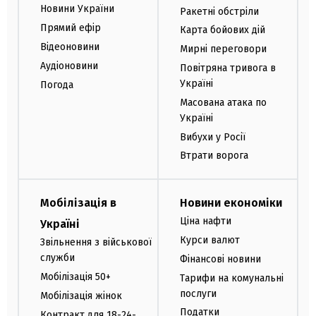
Новини України
Ракетні обстріли
Прямий ефір
Карта бойових дій
Відеоновини
Мирні переговори
Аудіоновини
Повітряна тривога в
Україні
Погода
Масована атака по
Україні
Вибухи у Росії
Втрати ворога
Мобілізація в
Новини економіки
Ціна нафти
Україні
Курси валют
Звільнення з військової
служби
Фінансові новини
Мобілізація 50+
Тарифи на комунальні
послуги
Мобілізація жінок
Податки
Контракт для 18-24-