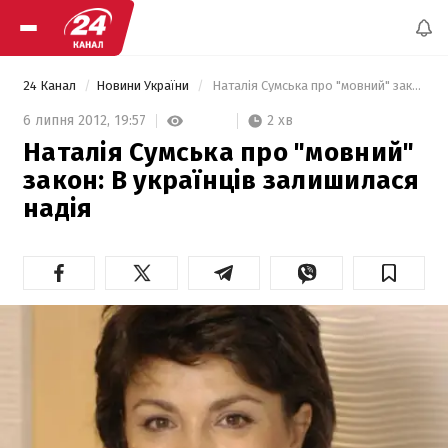
24 Канал
Новини України
 Наталія Сумська про "мовний" закон: В українців залишилася надія 
2 хв
6 липня 2012,
19:57
Наталія Сумська про "мовний"
закон: В українців залишилася
надія