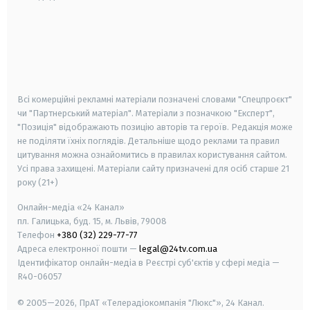
android
apple
smart tv
samsung smart tv
Всі комерційні рекламні матеріали позначені словами "Спецпроєкт"
чи "Партнерський матеріал". Матеріали з позначкою "Експерт",
"Позиція" відображають позицію авторів та героїв. Редакція може
не поділяти їхніх поглядів. Детальніше щодо реклами та правил
цитування можна ознайомитись в правилах користування сайтом.
Усі права захищені.
Матеріали сайту призначені для осіб старше
21
року (21+)
Онлайн-медіа «24 Канал»
пл. Галицька, буд. 15, м. Львів, 79008
Телефон
+380 (32) 229-77-77
Адреса електронної пошти —
legal@24tv.com.ua
Ідентифікатор онлайн-медіа в Реєстрі суб'єктів у сфері медіа —
R40-06057
© 2005—2026,
ПрАТ «Телерадіокомпанія "Люкс"», 24 Канал.