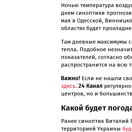
Ночью температура воздуха
днем синоптики прогнозиру
мая в Одесской, Винницк
областях будет прохладне
Там дневные максимумы сни
тепла. Подобное незначи
показателей, согласно о
распространится на всю 
Важно!
Если не нашли сво
здесь
.
24 Канал
регулярно
центров, но и большинст
Какой будет погод
Ранее синоптик Виталий П
территорией Украины
буд