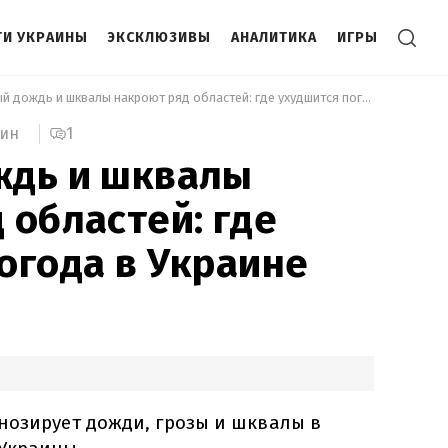
И УКРАИНЫ
ЭКСКЛЮЗИВЫ
АНАЛИТИКА
ИГРЫ
 Сильный дождь и шквалы накроют ряд областей: где ухудшится погода в Украине 
1
мин
ждь и шквалы
 областей: где
огода в Украине
нозирует дожди, грозы и шквалы в