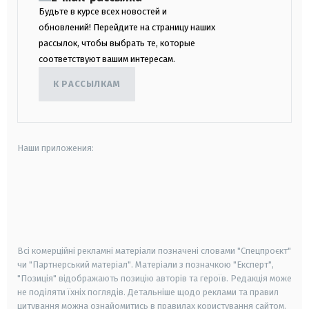
Будьте в курсе всех новостей и
обновлений! Перейдите на страницу наших
рассылок, чтобы выбрать те, которые
соответствуют вашим интересам.
К РАССЫЛКАМ
Наши приложения:
android
apple
smart tv
samsung smart tv
Всі комерційні рекламні матеріали позначені словами "Спецпроєкт"
чи "Партнерський матеріал". Матеріали з позначкою "Експерт",
"Позиція" відображають позицію авторів та героїв. Редакція може
не поділяти їхніх поглядів. Детальніше щодо реклами та правил
цитування можна ознайомитись в правилах користування сайтом.