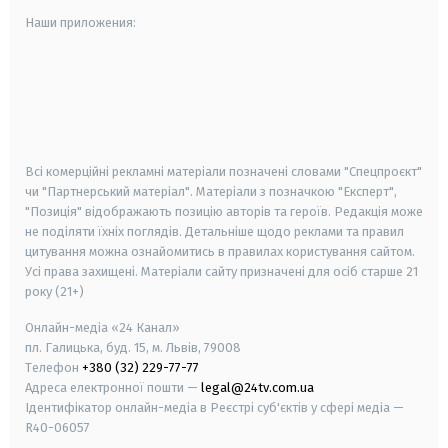
Наши приложения:
android
apple
smart tv
samsung smart tv
Всі комерційні рекламні матеріали позначені словами "Спецпроєкт"
чи "Партнерський матеріал". Матеріали з позначкою "Експерт",
"Позиція" відображають позицію авторів та героїв. Редакція може
не поділяти їхніх поглядів. Детальніше щодо реклами та правил
цитування можна ознайомитись в правилах користування сайтом.
Усі права захищені.
Матеріали сайту призначені для осіб старше
21
року (21+)
Онлайн-медіа «24 Канал»
пл. Галицька, буд. 15, м. Львів, 79008
Телефон
+380 (32) 229-77-77
Адреса електронної пошти —
legal@24tv.com.ua
Ідентифікатор онлайн-медіа в Реєстрі суб'єктів у сфері медіа —
R40-06057